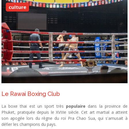
culture
Le Rawai Boxing Club
La boxe thai est un sport très
populaire
dans la province de
Phuket, pratiquée depuis le XVIIIe siècle. Cet art martial a atteint
son apogée lors du règne du roi Pra Chao Sua, qui s'amusait à
défier les champions du pays.