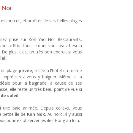
 Noi
essourcer, et profiter de ses belles plages
ssez prisé sur Koh Yao Noi.
Restaurants,
 vous offrira tout ce dont vous avez besoin
 De plus, c'est un très bon endroit si vous
leil
.
tite plage
privée
, reliée à l'hôtel du même
s apprécierez vous y baigner.
Même si la
idéale pour la baignade, à cause de ses
se, elle reste un très beau point de vue si
 de soleil
.
i une baie animée. Depuis celle-ci, vous
 petite île de
Koh Nok
. Au nord, il y aussi
ous pourrez observer les îles Hong au loin.