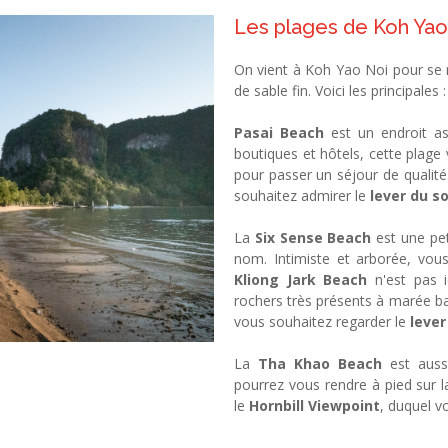
Les plages de Koh Yao
On vient à Koh Yao Noi pour se r
de sable fin. Voici les principales :
Pasai Beach
est un endroit a
boutiques et hôtels, cette plage
pour passer un séjour de qualité.
souhaitez admirer le
lever du so
La
Six Sense Beach
est une pe
nom. Intimiste et arborée, vou
Kliong Jark Beach
n'est pas 
rochers très présents à marée bas
vous souhaitez regarder le
lever
La
Tha Khao Beach
est auss
pourrez vous rendre à pied sur la
le
Hornbill Viewpoint
, duquel v