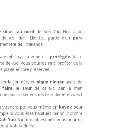
e située
au nord
de Koh Yao Noi, à un
 de Ao Kian. Elle fait partie d'un
parc
rnement de Thaïlande.
taurants, car la zone est
protégée
. Juste
e de vue. Vous pourrez ainsi profiter de la
te plage encore préservée.
ser la journée, et
pique niquer
avant de
e
faire le tour
de celle-ci par la mer.
à ne pas laisser vos déchets derrière vous !
vous y rendre par vous même en
kayak
pour
simple si vous êtes habitués. Sinon, nombre
Koh Yao Noi
durant lesquels vous pourrez
, dont Koh Kudu Yai.