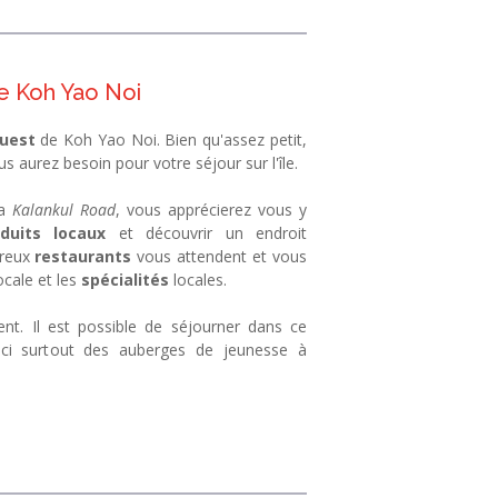
 de Koh Yao Noi
uest
de Koh Yao Noi. Bien qu'assez petit,
s aurez besoin pour votre séjour sur l'île.
la
Kalankul Road
, vous apprécierez vous y
duits locaux
et découvrir un endroit
breux
restaurants
vous attendent et vous
ocale et les
spécialités
locales.
nt. Il est possible de séjourner dans ce
ici surtout des auberges de jeunesse à