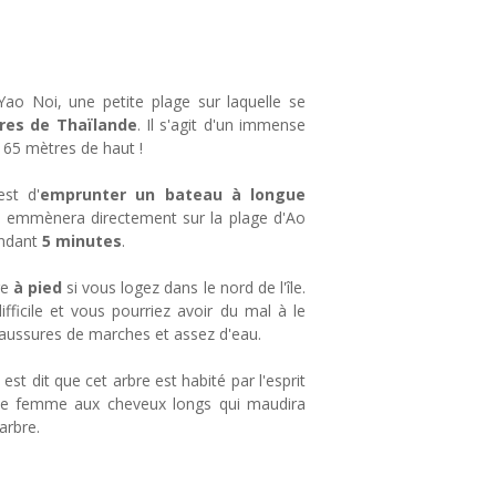
Yao Noi, une petite plage sur laquelle se
res de Thaïlande
. Il s'agit d'un immense
 65 mètres de haut !
est d'
emprunter un bateau à longue
us emmènera directement sur la plage d'Ao
endant
5 minutes
.
re
à pied
si vous logez dans le nord de l'île.
ifficile et vous pourriez avoir du mal à le
aussures de marches et assez d'eau.
 est dit que cet arbre est habité par l'esprit
lle femme aux cheveux longs qui maudira
arbre.