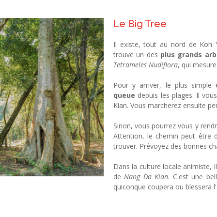
Le Big Tree
Il existe, tout au nord de Koh 
trouve un des
plus grands arb
Tetrameles Nudiflora
, qui mesure
Pour y arriver, le plus simple 
queue
depuis les plages. Il vo
Kian. Vous marcherez ensuite p
Sinon, vous pourrez vous y rend
Attention, le chemin peut être d
trouver. Prévoyez des bonnes ch
Dans la culture locale animiste, il
de
Nang Da Kian
. C'est une be
quiconque coupera ou blessera l'