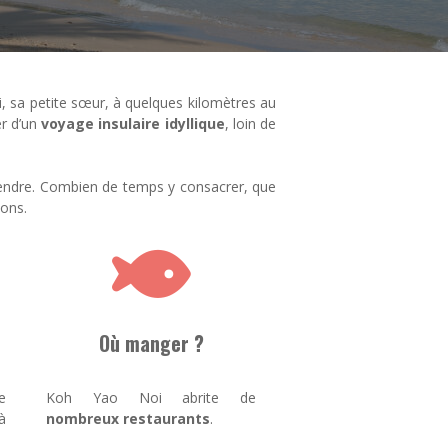
, sa petite sœur, à quelques kilomètres au
er d’un
voyage insulaire idyllique
, loin de
rendre. Combien de temps y consacrer, que
ions.
Où manger ?
e
Koh Yao Noi abrite de
à
nombreux restaurants
.