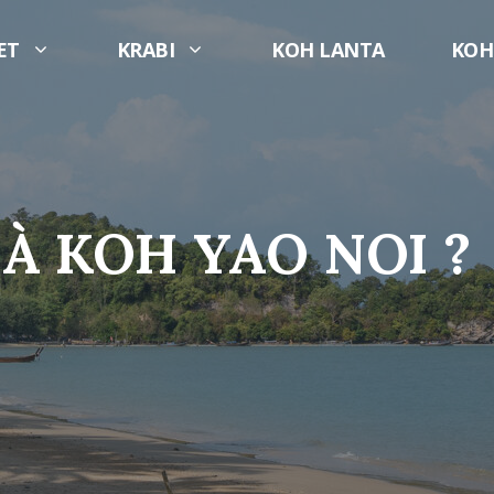
ET
KRABI
KOH LANTA
KOH
 À KOH YAO NOI ?