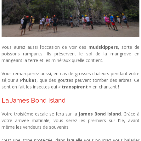
Vous aurez aussi l’occasion de voir des
mudskippers
, sorte de
poissons rampants. Ils préservent le sol de la mangrove en
mangeant la terre et les minéraux qu’elle contient.
Vous remarquerez aussi, en cas de grosses chaleurs pendant votre
séjour à
Phuket
, que des gouttes peuvent tomber des arbres. Ce
sont en fait les insectes qui «
transpirent
» en chantant !
La James Bond Island
Votre troisième escale se fera sur la
James Bond Island
. Grâce à
votre arrivée matinale, vous serez les premiers sur l’île, avant
même les vendeurs de souvenirs.
C’est une zone protégée, dans laquelle vous pourrez vous balader