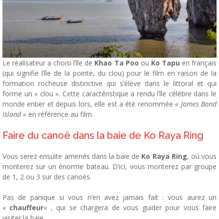
Le réalisateur a choisi l’île de
Khao Ta Poo
ou
Ko Tapu
en français
(qui signifie l’île de la pointe, du clou) pour le film en raison de la
formation rocheuse distinctive qui s’élève dans le littoral et qui
forme un « clou ». Cette caractéristique a rendu l’île célèbre dans le
monde entier et depuis lors, elle est a été renommée
« James Bond
Island »
en référence au film.
Faire du canoë dans la baie de Ko Raya Ring
Vous serez ensuite amenés dans la baie de
Ko Raya Ring
, où vous
monterez sur un énorme bateau. D’ici, vous monterez par groupe
de 1, 2 ou 3 sur des canoës.
Pas de panique si vous n’en avez jamais fait : vous aurez un
«
chauffeur
« , qui se chargera de vous guider pour vous faire
visiter la baie.