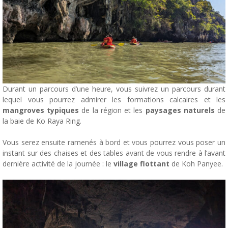
Durant un parcours d’une heure, vous suivrez un parcours durant
lequel vous pourrez admirer les formations calcaires et les
mangroves typiques
de la région et les
paysages naturels
de
la baie de Ko Raya Ring.
Vous serez ensuite ramenés à bord et vous pourrez vous poser un
instant sur des chaises et des tables avant de vous rendre à l’avant
dernière activité de la journée : le
village flottant
de Koh Panyee.