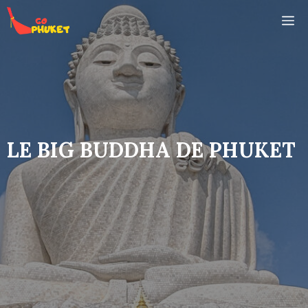
Aller
M
au
contenu
LE BIG BUDDHA DE PHUKET