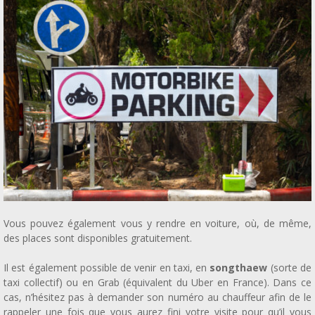
Vous pouvez également vous y rendre en voiture, où, de même,
des places sont disponibles gratuitement.
Il est également possible de venir en taxi, en
songthaew
(sorte de
taxi collectif) ou en Grab (équivalent du Uber en France). Dans ce
cas, n’hésitez pas à demander son numéro au chauffeur afin de le
rappeler une fois que vous aurez fini votre visite pour qu’il vous