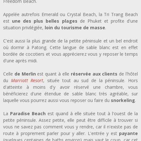
Freedom Beach.
Appelée autrefois Emerald ou Crystal Beach, la Tri Trang Beach
est
une des plus belles plages
de Phuket et profite d'une
situation privilégiée,
loin du tourisme de masse
.
C'est aussi la plus grande de la petite péninsule et un bel endroit
où dormir à Patong. Cette langue de sable blanc est en effet
bordée de cocotiers et vous apprécierez vous y reposer le temps
d'une après midi.
Celle
de Merlin
est quant à elle
réservée aux clients
de l'hôtel
du
Marriott Resort
, située tout au sud de la péninsule. Hors
d'atteinte à moins d'y avoir réservé une chambre, vous
bénéficierez d'une étendue de sable blanc très agréable, sur
laquelle vous pourrez aussi vous reposer ou faire du
snorkeling
.
La
Paradise Beach
est quand à elle située tout à l'ouest de la
petite péninsule. Assez petite, elle peut être difficile à trouver si
vous ne savez pas comment vous y rendre, car il n'existe pas de
route à proprement parler pour y aller. L'entrée y est
payante
(quelques centaines de baths environ) mais vaut le coup, car cet