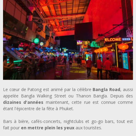
Le cœur de Patong est animé par la célèbre
Bangla Road
, aussi
appelée Bangla Walking Street ou Thanon Bangla. Depuis des
dizaines d'années
maintenant, cette rue est connue comme
étant l'épicentre de la fête à Phuket.
Bars à bière, cafés-concerts, nightclubs et go-go bars, tout est
fait pour
en mettre plein les yeux
aux touristes.