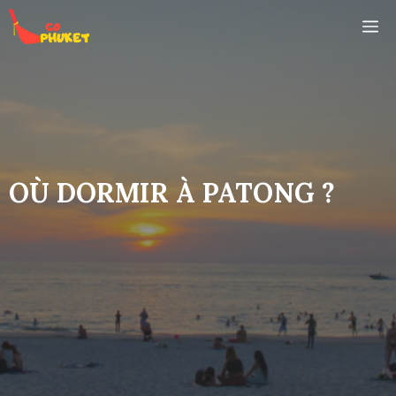
Aller
M
au
contenu
OÙ DORMIR À PATONG ?